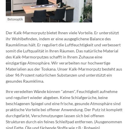
Betonoptik
Der Kalk-Marmorputz bietet Ihnen viele Vorteile. Er unterstützt
ihr Wohlbefinden, indem er eine ausgeglichene Balance des
Raumklimas hält. Er reguliert die Luftfeuchtigkeit und verbessert
somit die Luftqualität in Ihren Räumen. Das natürliche Material
des Kalk-Marmorputzes schafft in Ihrem Zuhause eine
einzigartige Atmosphäre. Wir verarbeiten nur hochwertige
Materialien aus der Toskana. Unser Kalk-Marmorputz besteht aus
über 96 Prozent natürlichen Substanzen und unterstützt ein
gesundes Raumklima.
Ihre veredelten Wände können "atmen", Feuchtigkeit aufnehme
und reguliert wieder abgeben. Keine Schlafgerüche, keine
beschlagenen Spiegel und eine frische, gesunde Atmosphäre sind
praktische Vorteile bei offener Anwendung. Der Putz ist komplett
durchgefärbt, Verschmutzungen lassen sich bei offenen
Strukturen durch ein feines Schleifpad entfernen. (Ausgenommen
sind Fette, Öle und färbende Stoffe wie z.B.: Rotwein)