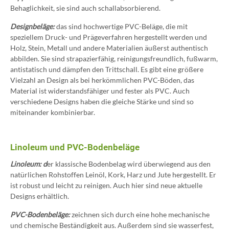
Behaglichkeit, sie sind auch schallabsorbierend.
Designbeläge:
das sind hochwertige PVC-Beläge, die mit
speziellem Druck- und Prägeverfahren hergestellt werden und
Holz, Stein, Metall und andere Materialien äußerst authentisch
abbilden. Sie sind strapazierfähig, reinigungsfreundlich, fußwarm,
antistatisch und dämpfen den Trittschall. Es gibt eine größere
Vielzahl an Design als bei herkömmlichen PVC-Böden, das
Material ist widerstandsfähiger und fester als PVC. Auch
verschiedene Designs haben die gleiche Stärke und sind so
miteinander kombinierbar.
Linoleum und PVC-Bodenbeläge
Linoleum: d
er klassische Bodenbelag wird überwiegend aus den
natürlichen Rohstoffen Leinöl, Kork, Harz und Jute hergestellt. Er
ist robust und leicht zu reinigen. Auch hier sind neue aktuelle
Designs erhältlich.
PVC-Bodenbeläge:
zeichnen sich durch eine hohe mechanische
und chemische Beständigkeit aus. Außerdem sind sie wasserfest,